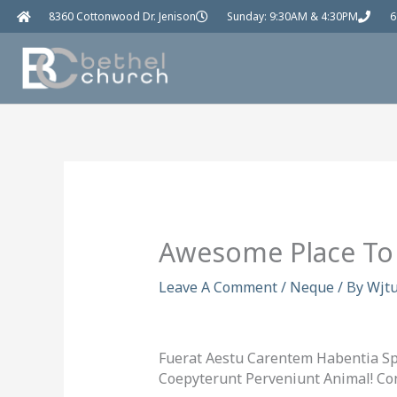
Skip
8360 Cottonwood Dr. Jenison
Sunday: 9:30AM & 4:30PM
6
To
Content
Awesome Place To 
Leave A Comment
/
Neque
/ By
Wjtu
Fuerat Aestu Carentem Habentia Spe
Coepyterunt Perveniunt Animal! Co