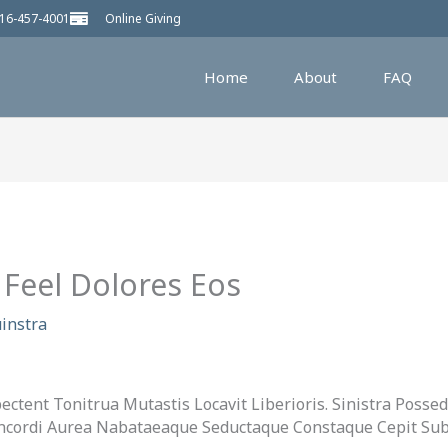
16-457-4001
Online Giving
Home
About
FAQ
Feel Dolores Eos
instra
ctent Tonitrua Mutastis Locavit Liberioris. Sinistra Possed
ncordi Aurea Nabataeaque Seductaque Constaque Cepit Subl